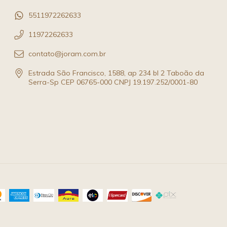
5511972262633
11972262633
contato@joram.com.br
Estrada São Francisco, 1588, ap 234 bl 2 Taboão da
Serra-Sp CEP 06765-000 CNPJ 19.197.252/0001-80