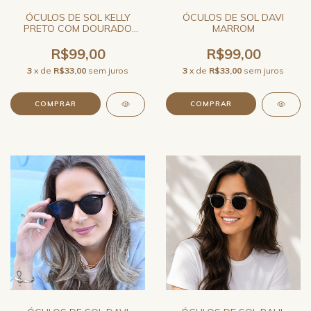
ÓCULOS DE SOL KELLY
ÓCULOS DE SOL DAVI
PRETO COM DOURADO
MARROM
REDONDO RETRÔ UNISSEX
JO RAM
R$99,00
R$99,00
3
x de
R$33,00
sem juros
3
x de
R$33,00
sem juros