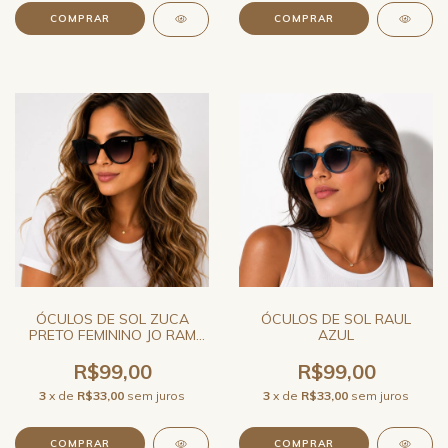
ÓCULOS DE SOL ZUCA
ÓCULOS DE SOL RAUL
PRETO FEMININO JO RAM
AZUL
GRANDE
R$99,00
R$99,00
3
x de
R$33,00
sem juros
3
x de
R$33,00
sem juros