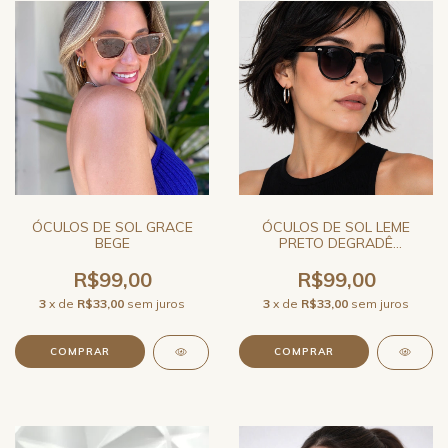
ÓCULOS DE SOL GRACE
ÓCULOS DE SOL LEME
BEGE
PRETO DEGRADÊ
REDONDO UNISSEX JO RAM
R$99,00
R$99,00
3
x de
R$33,00
sem juros
3
x de
R$33,00
sem juros