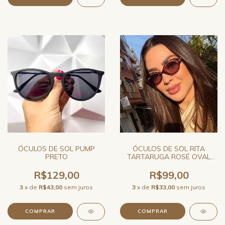
ÓCULOS DE SOL PUMP
ÓCULOS DE SOL RITA
PRETO
TARTARUGA ROSÉ OVAL
FEMININO JO RAM
R$129,00
R$99,00
3
x de
R$43,00
sem juros
3
x de
R$33,00
sem juros