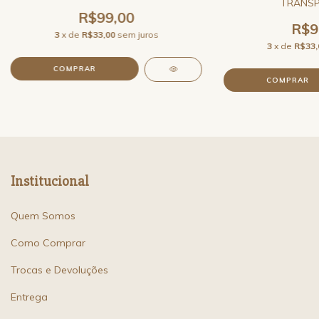
TRANSP
R$99,00
R$9
3
x de
R$33,00
sem juros
3
x de
R$33,
Institucional
Quem Somos
Como Comprar
Trocas e Devoluções
Entrega