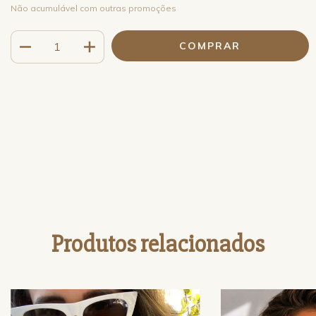
Não acumulável com outras promoções
Meios de envio
ALTERAR CEP
Entregas para o CEP:
CALCULAR
Faça login
e use seus dados de entrega
Não sei meu CEP
Produtos relacionados