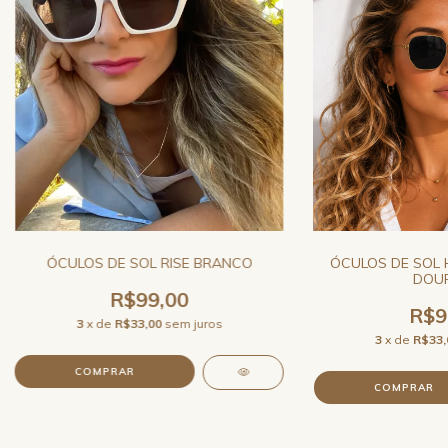
ÓCULOS DE SOL RISE BRANCO
ÓCULOS DE SOL 
DOU
R$99,00
R$9
3
x de
R$33,00
sem juros
3
x de
R$33,