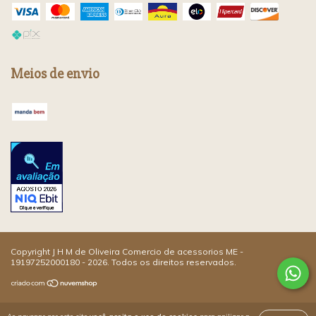
Meios de envio
Copyright J H M de Oliveira Comercio de acessorios ME -
19197252000180 - 2026. Todos os direitos reservados.