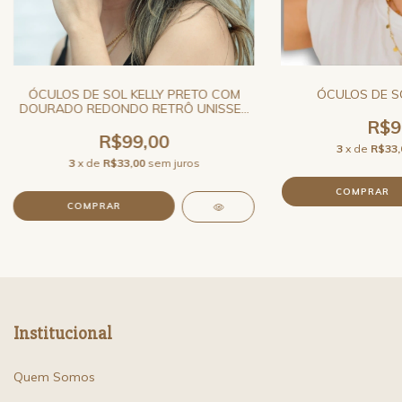
ÓCULOS DE SOL KELLY PRETO COM
ÓCULOS DE S
DOURADO REDONDO RETRÔ UNISSEX
JO RAM
R$9
R$99,00
3
x de
R$33,
3
x de
R$33,00
sem juros
Institucional
Quem Somos