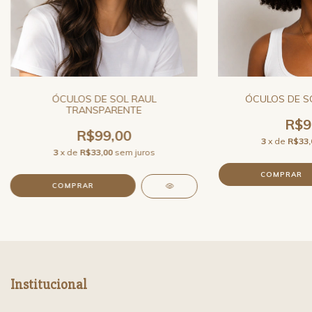
ÓCULOS DE SOL RAUL
ÓCULOS DE S
TRANSPARENTE
R$9
R$99,00
3
x de
R$33,
3
x de
R$33,00
sem juros
Institucional