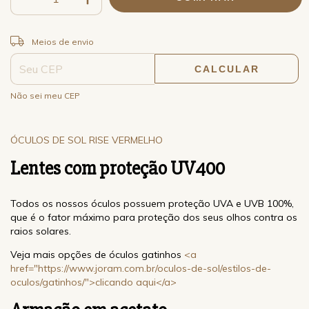
ALTERAR CEP
Entregas para o CEP:
Meios de envio
CALCULAR
Não sei meu CEP
ÓCULOS DE SOL RISE VERMELHO
Lentes com proteção
UV400
Todos os nossos óculos possuem proteção UVA e UVB 100%,
que é o fator máximo para proteção dos seus olhos contra os
raios solares.
Veja mais opções de óculos gatinhos
<a
href="https://www.joram.com.br/oculos-de-sol/estilos-de-
oculos/gatinhos/">clicando aqui</a>