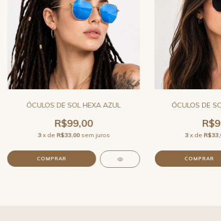
ÓCULOS DE SOL HEXA AZUL
ÓCULOS DE SO
R$99,00
R$9
3
x de
R$33,00
sem juros
3
x de
R$33,