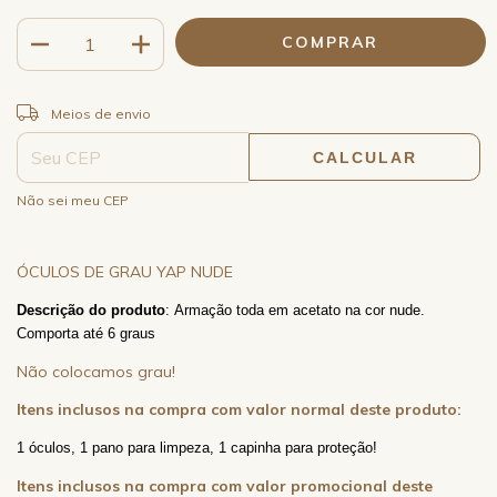
ALTERAR CEP
Entregas para o CEP:
Meios de envio
CALCULAR
Não sei meu CEP
ÓCULOS DE GRAU YAP NUDE
Descrição do produto
: Armação toda em acetato na cor nude.
Comporta até 6 graus
Não colocamos grau!
Itens inclusos na compra com valor normal deste produto:
1 óculos, 1 pano para limpeza, 1 capinha para proteção!
Itens inclusos na compra com valor promocional deste