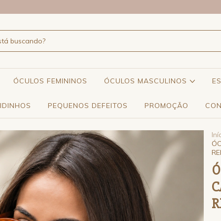
ÓCULOS FEMININOS
ÓCULOS MASCULINOS
E
IDINHOS
PEQUENOS DEFEITOS
PROMOÇÃO
CON
Iní
ÓC
R
Ó
C
R