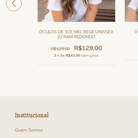
UL PRETO
ÓCULOS DE SOL MEL BEGE UNISSEX
Ó
JO RAM REDONDO
0
R$129,00
R$129,00
 juros
3
x de
R$43,00
sem juros
Institucional
Quem Somos