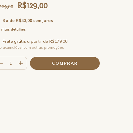
R$129,00
129,00
3
x de
R$43,00
sem juros
 mais detalhes
Frete grátis
a partir de
R$179,00
o acumulável com outras promoções
Meios de envio
ALTERAR CEP
regas para o CEP:
CALCULAR
a login
e use seus dados de entrega
o sei meu CEP