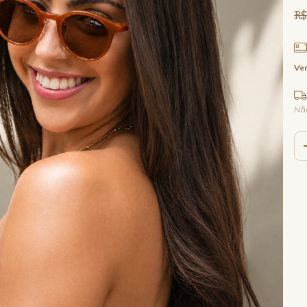
R$
Ver
Nã
Ent
Faç
Nã