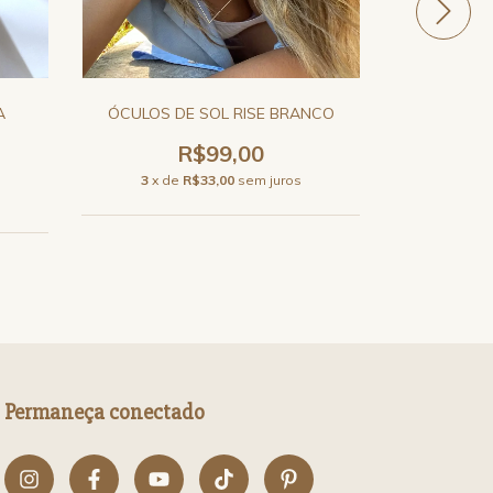
A
ÓCULOS DE SOL RISE BRANCO
ÓCULOS DE
R$99,00
3
x de
R$33,00
sem juros
3
x d
Permaneça conectado