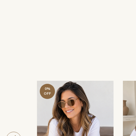
0
%
OFF