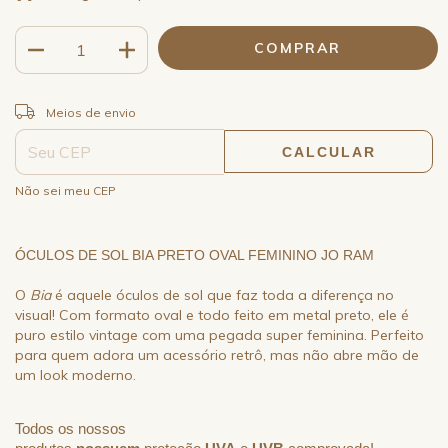
ALTERAR CEP
Entregas para o CEP:
Meios de envio
CALCULAR
Não sei meu CEP
ÓCULOS DE SOL BIA PRETO OVAL FEMININO JO RAM
O
Bia
é aquele óculos de sol que faz toda a diferença no
visual! Com formato oval e todo feito em metal preto, ele é
puro estilo vintage com uma pegada super feminina. Perfeito
para quem adora um acessório retrô, mas não abre mão de
um look moderno.
Todos os nossos