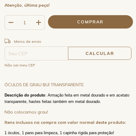
Atenção, última peça!
ALTERAR CEP
Entregas para o CEP:
Meios de envio
CALCULAR
Não sei meu CEP
ÓCULOS DE GRAU BUI TRANSPARENTE
Descrição do produto
: Armação feita em metal dourado e em acetato
transparente, hastes feitas também em metal dourado.
Não colocamos grau!
Itens inclusos na compra com valor normal deste produto:
1 óculos, 1 pano para limpeza, 1 capinha rígida para proteção!